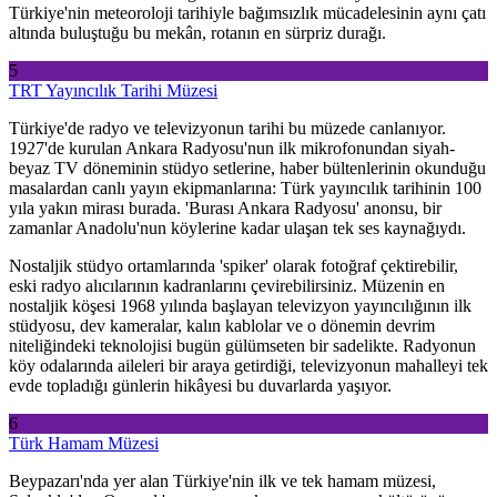
Türkiye'nin meteoroloji tarihiyle bağımsızlık mücadelesinin aynı çatı
altında buluştuğu bu mekân, rotanın en sürpriz durağı.
5
TRT Yayıncılık Tarihi Müzesi
Türkiye'de radyo ve televizyonun tarihi bu müzede canlanıyor.
1927'de kurulan Ankara Radyosu'nun ilk mikrofonundan siyah-
beyaz TV döneminin stüdyo setlerine, haber bültenlerinin okunduğu
masalardan canlı yayın ekipmanlarına: Türk yayıncılık tarihinin 100
yıla yakın mirası burada. 'Burası Ankara Radyosu' anonsu, bir
zamanlar Anadolu'nun köylerine kadar ulaşan tek ses kaynağıydı.
Nostaljik stüdyo ortamlarında 'spiker' olarak fotoğraf çektirebilir,
eski radyo alıcılarının kadranlarını çevirebilirsiniz. Müzenin en
nostaljik köşesi 1968 yılında başlayan televizyon yayıncılığının ilk
stüdyosu, dev kameralar, kalın kablolar ve o dönemin devrim
niteliğindeki teknolojisi bugün gülümseten bir sadelikte. Radyonun
köy odalarında aileleri bir araya getirdiği, televizyonun mahalleyi tek
evde topladığı günlerin hikâyesi bu duvarlarda yaşıyor.
6
Türk Hamam Müzesi
Beypazarı'nda yer alan Türkiye'nin ilk ve tek hamam müzesi,