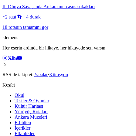
II. Dünya Savaşı'nda Ankara'nın casus sokakları
~2 saat 👣
·
4
durak
18 rotanın tamamını gör
klemens
Her eserin ardında bir hikaye, her hikayede sen varsın.
RSS ile takip et:
Yazılar
·
Kürasyon
Keşfet
Okul
Testler & Oyunlar
Kültür Haritası
Yürüyüş Rotaları
Ankara Müzeleri
E-bülten
İçerikler
Etkinlikler