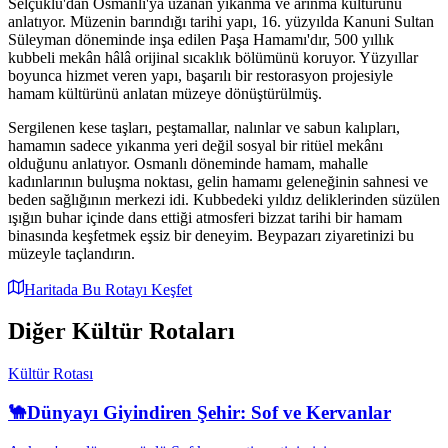
Selçuklu'dan Osmanlı'ya uzanan yıkanma ve arınma kültürünü
anlatıyor. Müzenin barındığı tarihi yapı, 16. yüzyılda Kanuni Sultan
Süleyman döneminde inşa edilen Paşa Hamamı'dır, 500 yıllık
kubbeli mekân hâlâ orijinal sıcaklık bölümünü koruyor. Yüzyıllar
boyunca hizmet veren yapı, başarılı bir restorasyon projesiyle
hamam kültürünü anlatan müzeye dönüştürülmüş.
Sergilenen kese taşları, peştamallar, nalınlar ve sabun kalıpları,
hamamın sadece yıkanma yeri değil sosyal bir ritüel mekânı
olduğunu anlatıyor. Osmanlı döneminde hamam, mahalle
kadınlarının buluşma noktası, gelin hamamı geleneğinin sahnesi ve
beden sağlığının merkezi idi. Kubbedeki yıldız deliklerinden süzülen
ışığın buhar içinde dans ettiği atmosferi bizzat tarihi bir hamam
binasında keşfetmek eşsiz bir deneyim. Beypazarı ziyaretinizi bu
müzeyle taçlandırın.
Haritada Bu Rotayı Keşfet
Diğer Kültür Rotaları
Kültür Rotası
🐪
Dünyayı Giyindiren Şehir: Sof ve Kervanlar