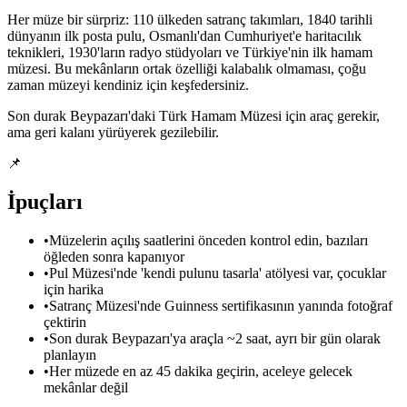
Her müze bir sürpriz: 110 ülkeden satranç takımları, 1840 tarihli
dünyanın ilk posta pulu, Osmanlı'dan Cumhuriyet'e haritacılık
teknikleri, 1930'ların radyo stüdyoları ve Türkiye'nin ilk hamam
müzesi. Bu mekânların ortak özelliği kalabalık olmaması, çoğu
zaman müzeyi kendiniz için keşfedersiniz.
Son durak Beypazarı'daki Türk Hamam Müzesi için araç gerekir,
ama geri kalanı yürüyerek gezilebilir.
📌
İpuçları
•
Müzelerin açılış saatlerini önceden kontrol edin, bazıları
öğleden sonra kapanıyor
•
Pul Müzesi'nde 'kendi pulunu tasarla' atölyesi var, çocuklar
için harika
•
Satranç Müzesi'nde Guinness sertifikasının yanında fotoğraf
çektirin
•
Son durak Beypazarı'ya araçla ~2 saat, ayrı bir gün olarak
planlayın
•
Her müzede en az 45 dakika geçirin, aceleye gelecek
mekânlar değil