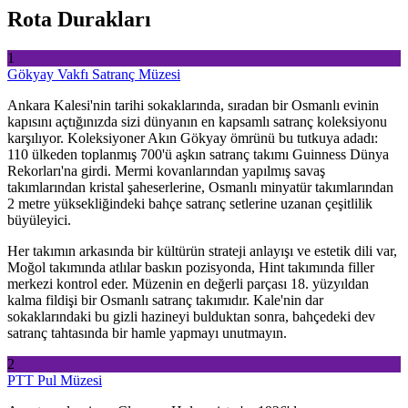
Rota Durakları
1
Gökyay Vakfı Satranç Müzesi
Ankara Kalesi'nin tarihi sokaklarında, sıradan bir Osmanlı evinin
kapısını açtığınızda sizi dünyanın en kapsamlı satranç koleksiyonu
karşılıyor. Koleksiyoner Akın Gökyay ömrünü bu tutkuya adadı:
110 ülkeden toplanmış 700'ü aşkın satranç takımı Guinness Dünya
Rekorları'na girdi. Mermi kovanlarından yapılmış savaş
takımlarından kristal şaheserlerine, Osmanlı minyatür takımlarından
2 metre yüksekliğindeki bahçe satranç setlerine uzanan çeşitlilik
büyüleyici.
Her takımın arkasında bir kültürün strateji anlayışı ve estetik dili var,
Moğol takımında atlılar baskın pozisyonda, Hint takımında filler
merkezi kontrol eder. Müzenin en değerli parçası 18. yüzyıldan
kalma fildişi bir Osmanlı satranç takımıdır. Kale'nin dar
sokaklarındaki bu gizli hazineyi bulduktan sonra, bahçedeki dev
satranç tahtasında bir hamle yapmayı unutmayın.
2
PTT Pul Müzesi