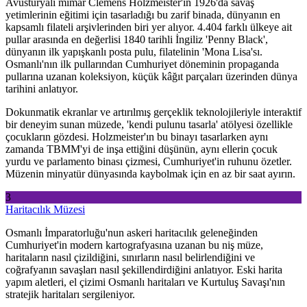
Avusturyalı mimar Clemens Holzmeister'ın 1926'da savaş
yetimlerinin eğitimi için tasarladığı bu zarif binada, dünyanın en
kapsamlı filateli arşivlerinden biri yer alıyor. 4.404 farklı ülkeye ait
pullar arasında en değerlisi 1840 tarihli İngiliz 'Penny Black',
dünyanın ilk yapışkanlı posta pulu, filatelinin 'Mona Lisa'sı.
Osmanlı'nın ilk pullarından Cumhuriyet döneminin propaganda
pullarına uzanan koleksiyon, küçük kâğıt parçaları üzerinden dünya
tarihini anlatıyor.
Dokunmatik ekranlar ve artırılmış gerçeklik teknolojileriyle interaktif
bir deneyim sunan müzede, 'kendi pulunu tasarla' atölyesi özellikle
çocukların gözdesi. Holzmeister'ın bu binayı tasarlarken aynı
zamanda TBMM'yi de inşa ettiğini düşünün, aynı ellerin çocuk
yurdu ve parlamento binası çizmesi, Cumhuriyet'in ruhunu özetler.
Müzenin minyatür dünyasında kaybolmak için en az bir saat ayırın.
3
Haritacılık Müzesi
Osmanlı İmparatorluğu'nun askeri haritacılık geleneğinden
Cumhuriyet'in modern kartografyasına uzanan bu niş müze,
haritaların nasıl çizildiğini, sınırların nasıl belirlendiğini ve
coğrafyanın savaşları nasıl şekillendirdiğini anlatıyor. Eski harita
yapım aletleri, el çizimi Osmanlı haritaları ve Kurtuluş Savaşı'nın
stratejik haritaları sergileniyor.