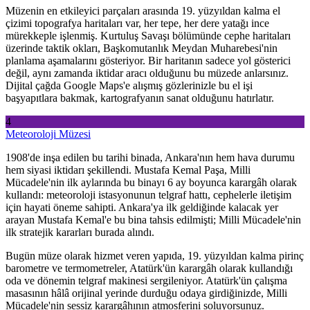
Müzenin en etkileyici parçaları arasında 19. yüzyıldan kalma el
çizimi topografya haritaları var, her tepe, her dere yatağı ince
mürekkeple işlenmiş. Kurtuluş Savaşı bölümünde cephe haritaları
üzerinde taktik okları, Başkomutanlık Meydan Muharebesi'nin
planlama aşamalarını gösteriyor. Bir haritanın sadece yol gösterici
değil, aynı zamanda iktidar aracı olduğunu bu müzede anlarsınız.
Dijital çağda Google Maps'e alışmış gözlerinizle bu el işi
başyapıtlara bakmak, kartografyanın sanat olduğunu hatırlatır.
4
Meteoroloji Müzesi
1908'de inşa edilen bu tarihi binada, Ankara'nın hem hava durumu
hem siyasi iktidarı şekillendi. Mustafa Kemal Paşa, Milli
Mücadele'nin ilk aylarında bu binayı 6 ay boyunca karargâh olarak
kullandı: meteoroloji istasyonunun telgraf hattı, cephelerle iletişim
için hayati öneme sahipti. Ankara'ya ilk geldiğinde kalacak yer
arayan Mustafa Kemal'e bu bina tahsis edilmişti; Milli Mücadele'nin
ilk stratejik kararları burada alındı.
Bugün müze olarak hizmet veren yapıda, 19. yüzyıldan kalma pirinç
barometre ve termometreler, Atatürk'ün karargâh olarak kullandığı
oda ve dönemin telgraf makinesi sergileniyor. Atatürk'ün çalışma
masasının hâlâ orijinal yerinde durduğu odaya girdiğinizde, Milli
Mücadele'nin sessiz karargâhının atmosferini soluyorsunuz.