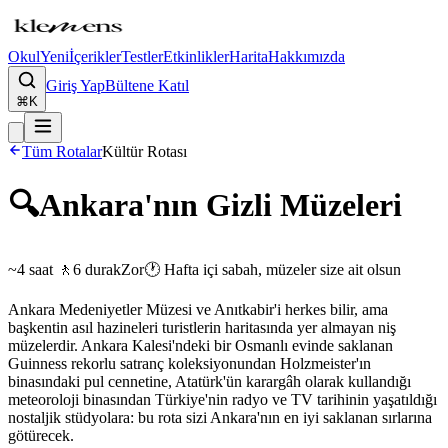
Okul
Yeni
İçerikler
Testler
Etkinlikler
Harita
Hakkımızda
Giriş Yap
Bültene Katıl
⌘K
Tüm Rotalar
Kültür Rotası
🔍
Ankara'nın Gizli Müzeleri
~4 saat 🚶
6
durak
Zor
🕐
Hafta içi sabah, müzeler size ait olsun
Ankara Medeniyetler Müzesi ve Anıtkabir'i herkes bilir, ama
başkentin asıl hazineleri turistlerin haritasında yer almayan niş
müzelerdir. Ankara Kalesi'ndeki bir Osmanlı evinde saklanan
Guinness rekorlu satranç koleksiyonundan Holzmeister'ın
binasındaki pul cennetine, Atatürk'ün karargâh olarak kullandığı
meteoroloji binasından Türkiye'nin radyo ve TV tarihinin yaşatıldığı
nostaljik stüdyolara: bu rota sizi Ankara'nın en iyi saklanan sırlarına
götürecek.