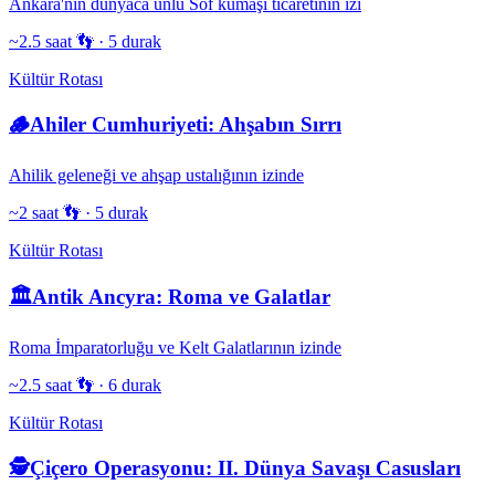
Ankara'nın dünyaca ünlü Sof kumaşı ticaretinin izi
~2.5 saat 👣
·
5
durak
Kültür Rotası
🪵
Ahiler Cumhuriyeti: Ahşabın Sırrı
Ahilik geleneği ve ahşap ustalığının izinde
~2 saat 👣
·
5
durak
Kültür Rotası
🏛️
Antik Ancyra: Roma ve Galatlar
Roma İmparatorluğu ve Kelt Galatlarının izinde
~2.5 saat 👣
·
6
durak
Kültür Rotası
🕵️
Çiçero Operasyonu: II. Dünya Savaşı Casusları